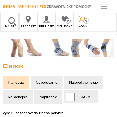
0
0
NÁJSŤ
PREDAJNE
PRIHLÁSIŤ
OBĽÚBENÉ
KOŠÍK
Členok
Najnovšie
Odporúčame
Najpredávanejšie
Najlacnejšie
Najdrahšie
AKCIA
Výberu nezodpovedá žiadna položka.