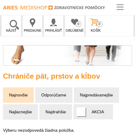
0
0
NÁJSŤ
PREDAJNE
PRIHLÁSIŤ
OBĽÚBENÉ
KOŠÍK
Chrániče pät, prstov a kĺbov
Najnovšie
Odporúčame
Najpredávanejšie
Najlacnejšie
Najdrahšie
AKCIA
Výberu nezodpovedá žiadna položka.