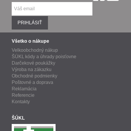
PRIHLÁSIŤ
Všetko o nákupe
Velkoobchodný nákup
ŠÚKL kódy a úhrady poisťovne
Darčekové poukážky
Výroba na zákazku
Obchodné podmienky
Poštovné a doprava
Reklamácia
Referencie
Kontakty
ŠÚKL