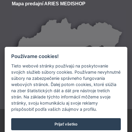
Mapa predajní ARIES MEDISHOP
Používame cookies!
Tieto webové stránky používajú na poskytovanie
svojich služieb súbory cookies. Používame nevyhnutné
súbory na zabezpečenie správneho fungovania
Doprava:
webových stránok. Ďalej potom cookies, ktoré slúžia
na zber štatistických dát a dát pre nástroje tretích
Platba:
strán. Na základe týchto informácií môžeme svoje
stránky, svoju komunikáciu aj svoje reklamy
prispôsobiť podľa vašich záujmov a profilu.
ARIES SLOVAKIA s.r.o.
Prijať všetko
0902 948 245