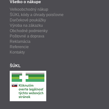
Všetko o nákupe
Velkoobchodný nákup
ŠÚKL kódy a úhrady poisťovne
Darčekové poukážky
Výroba na zákazku
Obchodné podmienky
Poštovné a doprava
Reklamácia
Referencie
Kontakty
ŠÚKL