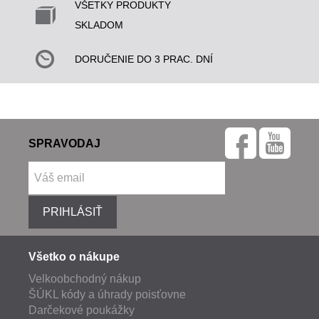
VŠETKY PRODUKTY
SKLADOM
DORUČENIE DO 3 PRAC. DNÍ
SPRAVODAJ
PRIHLÁSIŤ
Všetko o nákupe
Velkoobchodný nákup
ŠÚKL kódy a úhrady poisťovne
Darčekové poukážky