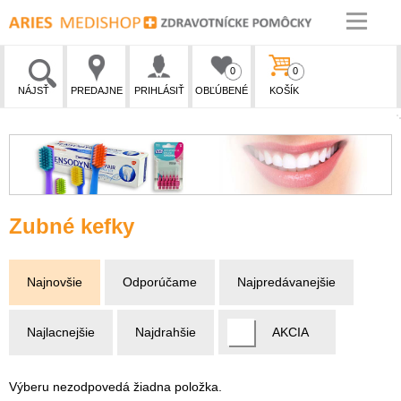
0
0
NÁJSŤ
PREDAJNE
PRIHLÁSIŤ
OBĽÚBENÉ
KOŠÍK
Zubné kefky
Najnovšie
Odporúčame
Najpredávanejšie
Najlacnejšie
Najdrahšie
AKCIA
Výberu nezodpovedá žiadna položka.