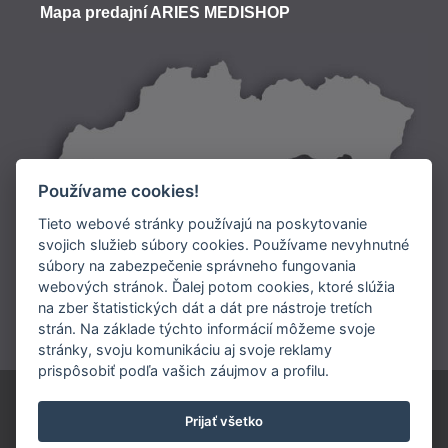
Mapa predajní ARIES MEDISHOP
Používame cookies!
Tieto webové stránky používajú na poskytovanie
svojich služieb súbory cookies. Používame nevyhnutné
súbory na zabezpečenie správneho fungovania
Doprava:
webových stránok. Ďalej potom cookies, ktoré slúžia
na zber štatistických dát a dát pre nástroje tretích
Platba:
strán. Na základe týchto informácií môžeme svoje
stránky, svoju komunikáciu aj svoje reklamy
prispôsobiť podľa vašich záujmov a profilu.
ARIES SLOVAKIA s.r.o.
Prijať všetko
0902 948 245