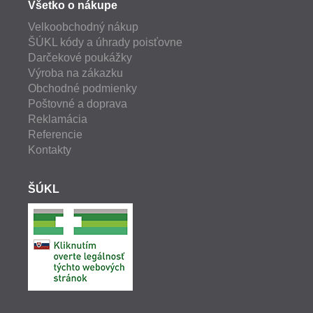
Všetko o nákupe
Velkoobchodný nákup
ŠÚKL kódy a úhrady poisťovne
Darčekové poukážky
Výroba na zákazku
Obchodné podmienky
Poštovné a doprava
Reklamácia
Referencie
Kontakty
ŠÚKL