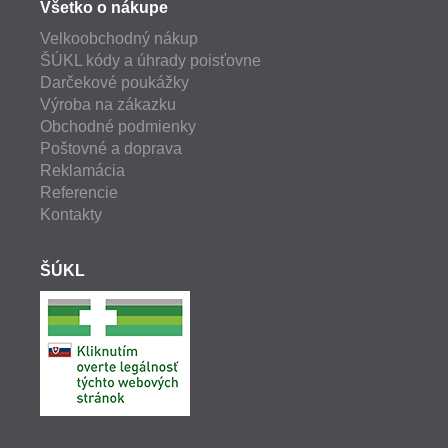
Všetko o nákupe
Velkoobchodný nákup
ŠÚKL kódy a úhrady poisťovne
Darčekové poukážky
Výroba na zákazku
Obchodné podmienky
Poštovné a doprava
Reklamácia
Referencie
Kontakty
ŠÚKL