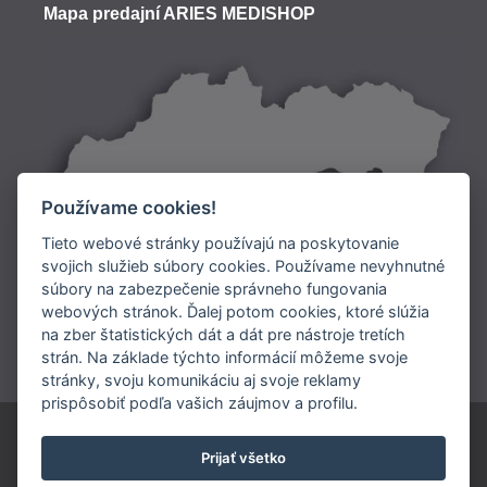
Mapa predajní ARIES MEDISHOP
Používame cookies!
Tieto webové stránky používajú na poskytovanie
svojich služieb súbory cookies. Používame nevyhnutné
súbory na zabezpečenie správneho fungovania
Doprava:
webových stránok. Ďalej potom cookies, ktoré slúžia
na zber štatistických dát a dát pre nástroje tretích
Platba:
strán. Na základe týchto informácií môžeme svoje
stránky, svoju komunikáciu aj svoje reklamy
prispôsobiť podľa vašich záujmov a profilu.
ARIES SLOVAKIA s.r.o.
Prijať všetko
0902 948 245