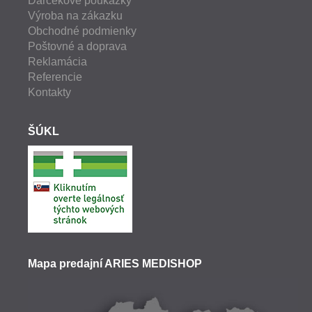
Darčekové poukážky
Výroba na zákazku
Obchodné podmienky
Poštovné a doprava
Reklamácia
Referencie
Kontakty
ŠÚKL
Mapa predajní ARIES MEDISHOP