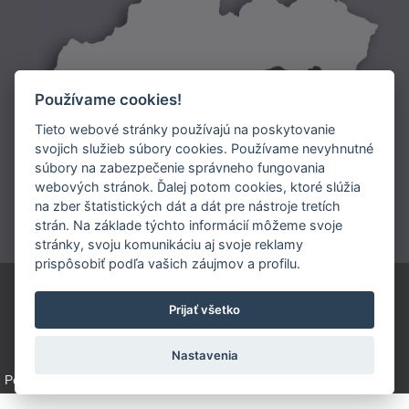
Používame cookies!
Tieto webové stránky používajú na poskytovanie
svojich služieb súbory cookies. Používame nevyhnutné
súbory na zabezpečenie správneho fungovania
Doprava:
webových stránok. Ďalej potom cookies, ktoré slúžia
na zber štatistických dát a dát pre nástroje tretích
Platba:
strán. Na základe týchto informácií môžeme svoje
stránky, svoju komunikáciu aj svoje reklamy
prispôsobiť podľa vašich záujmov a profilu.
ARIES SLOVAKIA s.r.o.
Prijať všetko
0902 948 245
info@ariesmedishop.sk
Nastavenia
Poučenie o spracovaní osobných údajov na marketingové účely
Nastavení cookies