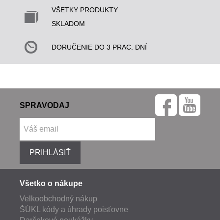
VŠETKY PRODUKTY
SKLADOM
DORUČENIE DO 3 PRAC. DNÍ
SPRAVODAJ
PRIHLÁSIŤ
Všetko o nákupe
Velkoobchodný nákup
ŠÚKL kódy a úhrady poisťovne