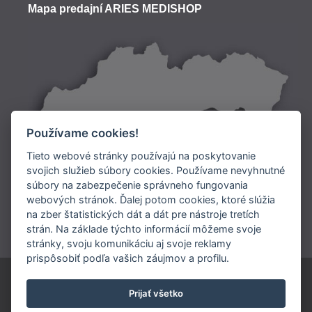
Mapa predajní ARIES MEDISHOP
Používame cookies!
Tieto webové stránky používajú na poskytovanie
svojich služieb súbory cookies. Používame nevyhnutné
súbory na zabezpečenie správneho fungovania
Doprava:
webových stránok. Ďalej potom cookies, ktoré slúžia
na zber štatistických dát a dát pre nástroje tretích
Platba:
strán. Na základe týchto informácií môžeme svoje
stránky, svoju komunikáciu aj svoje reklamy
prispôsobiť podľa vašich záujmov a profilu.
ARIES SLOVAKIA s.r.o.
Prijať všetko
0902 948 245