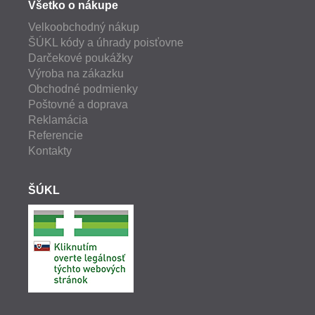
Všetko o nákupe
Velkoobchodný nákup
ŠÚKL kódy a úhrady poisťovne
Darčekové poukážky
Výroba na zákazku
Obchodné podmienky
Poštovné a doprava
Reklamácia
Referencie
Kontakty
ŠÚKL