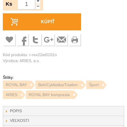
+
Ks
−
KÚPIŤ
Kód produktu: r-rex22et0101n
Výrobca: ARIES, a.s.
Štítky:
ROYAL BAY
Beh/Cyklistika/Triatlon
Šport
ARIES
ROYAL BAY kompresia
POPIS
VEĽKOSTI