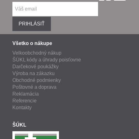
PRIHLÁSIŤ
Všetko o nákupe
Velkoobchodný nákup
ŠÚKL kódy a úhrady poisťovne
Darčekové poukážky
Výroba na zákazku
Obchodné podmienky
Poštovné a doprava
Reklamácia
Referencie
Kontakty
ŠÚKL