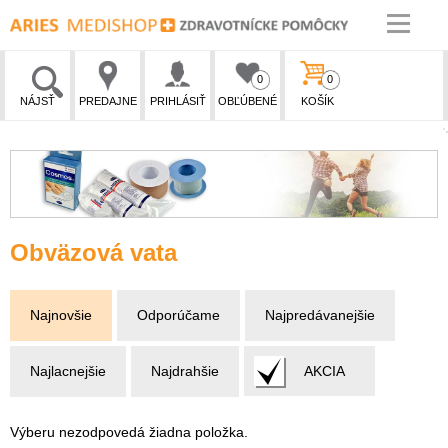
0
0
NÁJSŤ
PREDAJNE
PRIHLÁSIŤ
OBĽÚBENÉ
KOŠÍK
Obväzová vata
Najnovšie
Odporúčame
Najpredávanejšie
Najlacnejšie
Najdrahšie
AKCIA
Výberu nezodpovedá žiadna položka.