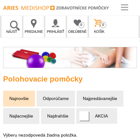
0
0
NÁJSŤ
PREDAJNE
PRIHLÁSIŤ
OBĽÚBENÉ
KOŠÍK
Polohovacie pomôcky
Najnovšie
Odporúčame
Najpredávanejšie
Najlacnejšie
Najdrahšie
AKCIA
Výberu nezodpovedá žiadna položka.