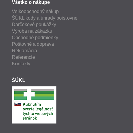
Všetko o nákupe
Velkoobchodný nákup
ŠÚKL kódy a úhrady poisťovne
Darčekové poukážky
Výroba na zákazku
Obchodné podmienky
Poštovné a doprava
Reklamácia
Referencie
Kontakty
ŠÚKL