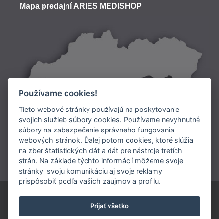
Mapa predajní ARIES MEDISHOP
Používame cookies!
Tieto webové stránky používajú na poskytovanie
svojich služieb súbory cookies. Používame nevyhnutné
súbory na zabezpečenie správneho fungovania
Doprava:
webových stránok. Ďalej potom cookies, ktoré slúžia
na zber štatistických dát a dát pre nástroje tretích
Platba:
strán. Na základe týchto informácií môžeme svoje
stránky, svoju komunikáciu aj svoje reklamy
prispôsobiť podľa vašich záujmov a profilu.
ARIES SLOVAKIA s.r.o.
Prijať všetko
0902 948 245