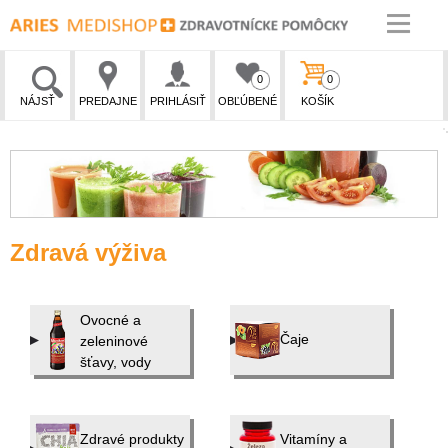
0
0
NÁJSŤ
PREDAJNE
PRIHLÁSIŤ
OBĽÚBENÉ
KOŠÍK
Zdravá výživa
Ovocné a
Čaje
zeleninové
šťavy, vody
Zdravé produkty
Vitamíny a