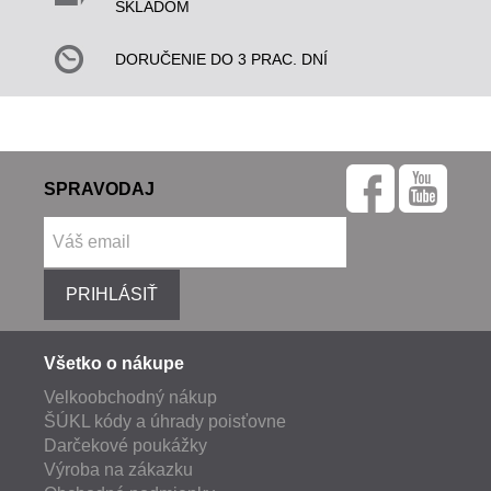
SKLADOM
DORUČENIE DO 3 PRAC. DNÍ
SPRAVODAJ
PRIHLÁSIŤ
Všetko o nákupe
Velkoobchodný nákup
ŠÚKL kódy a úhrady poisťovne
Darčekové poukážky
Výroba na zákazku