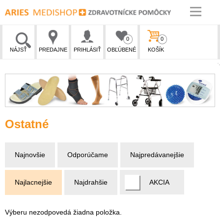
0
0
NÁJSŤ
PREDAJNE
PRIHLÁSIŤ
OBĽÚBENÉ
KOŠÍK
Ostatné
Najnovšie
Odporúčame
Najpredávanejšie
Najlacnejšie
Najdrahšie
AKCIA
Výberu nezodpovedá žiadna položka.